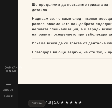
Ще продължим да поставяме грижата за п
детайла.
Надявам се, че само след няколко месеца
разпознаваемо като най-добрата ендодонт
неговата специализация, а и заради всич
направим посещението при зъболекаря ак
Искаме всеки да си тръгва от дентална кл
Благодаря ви още веднъж, че сте тук, и 
DAMYANOV
DENTAL
ABOUT
SMILE
4.8 | 5.0 ★ ★ ★ ★ ★
ОЦЕНКА