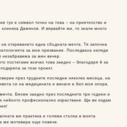
е тук е символ точно на това – на приятелство и
 клиника Дамянов. И вярвайте ми, то значи много
 на откриването една сбъдната мечта. Тя започна
оматологията за мое призвание. Последваха хиляди
зи незабравима за мен вечер.
то постигаме всичко това заедно – благодаря й за
подкрепа за този проект.
оверие през трудните последни няколко месеца, на
ивота си на медицината и винаги е бил моя опора.
 мечта. Бяхме заедно през последните три години и
на нейното професионално израстване. Ще ви издам
нея!
алната ми практика е голяма стъпка в моята
ва ме мотивира още повече.