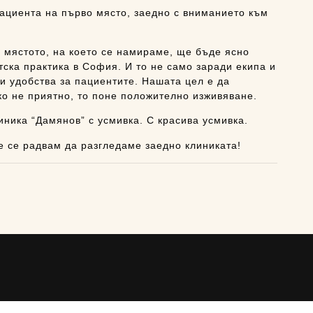
ациента на първо място, заедно с вниманието към
 мястото, на което се намираме, ще бъде ясно
ска практика в София. И то не само заради екипа и
ки удобства за пациентите. Нашата цел е да
о не приятно, то поне положително изживяване.
иника “Дамянов” с усмивка. С красива усмивка.
ще се радвам да разгледаме заедно клиниката!