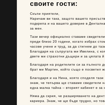
своите гости:
Скъпи приятели,
Наричам ви така, защото вашето присъстви
подкрепа и на вашето доверие в Дентална
за мен.
Тази вечер официално ставаме свидетели
преди близо 20 години, когато избрах ст
часове учене и труд, за да стигнем до та
Благодаря на съпругата ми Ивелина, с коя
двете ми страхотни дъщери и за цялата й 
Благодаря на родителите си за пълното д
брат ми Мартин, който също е посветил ж
Благодаря и на Нина, която споделя тази
знам, че тепърва ще ставаме свидетели 
една малка тайна – вторият кабинет е за 
Няма да скрия, че разширяването на дент
кариера. Знам, че ще бъде трудно, но то